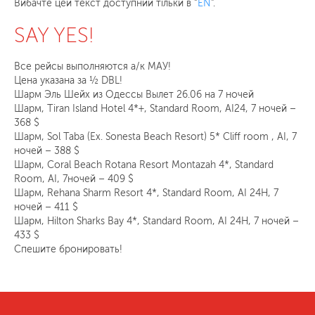
Вибачте цей текст доступний тільки в “
EN
”.
SAY YES!
Все рейсы выполняются а/к МАУ!
Цена указана за ½ DBL!
Шарм Эль Шейх из Одессы Вылет 26.06 на 7 ночей
Шарм, Tiran Island Hotel 4*+, Standard Room, AI24, 7 ночей –
368 $
Шарм, Sol Taba (Ex. Sonesta Beach Resort) 5* Cliff room , AI, 7
ночей – 388 $
Шарм, Coral Beach Rotana Resort Montazah 4*, Standard
Room, AI, 7ночей – 409 $
Шарм, Rehana Sharm Resort 4*, Standard Room, AI 24H, 7
ночей – 411 $
Шарм, Hilton Sharks Bay 4*, Standard Room, AI 24H, 7 ночей –
433 $
Спешите бронировать!
ЗАМОВИТИ ДЗВІНОК