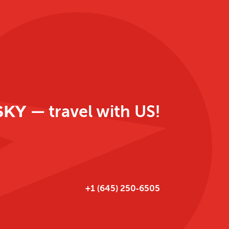
SKY
— travel with US!
‪+1 (645) 250‑6505‬