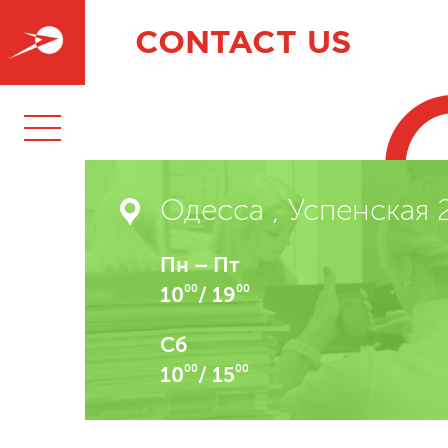
CONTACT US
Одесса , Успенская 2
Пн – Пт
00
00
10
/ 19
Сб
00
00
10
/ 15